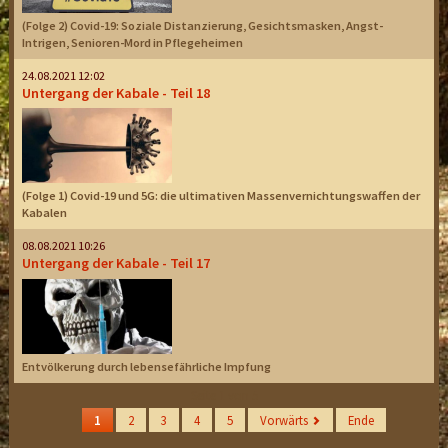
(Folge 2) Covid-19: Soziale Distanzierung, Gesichtsmasken, Angst-
Intrigen, Senioren-Mord in Pflegeheimen
24.08.2021 12:02
Untergang der Kabale - Teil 18
(Folge 1) Covid-19 und 5G: die ultimativen Massenvernichtungswaffen der
Kabalen
08.08.2021 10:26
Untergang der Kabale - Teil 17
Entvölkerung durch lebensefährliche Impfung
Seite 1 von 5
1
2
3
4
5
Vorwärts
Ende