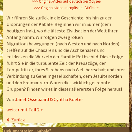
>>> Original-Video auf deutsch bei Odysee
>>> Original video in english at BitChute
Wir führen Sie zurück in die Geschichte, bis hin zu den
Ursprüngen der Kabale. Beginnen wir in Sumer (dem
heutigen Irak), wo die älteste Zivilisation der Welt ihren
Anfang nahm. Wir folgen zwei großen
Migrationsbewegungen (nach Westen und nach Norden),
treffen auf die Chasaren und die Aschkenasen und
entdecken die Wurzeln der Familie Rothschild. Diese Folge
führt Sie in die turbulente Zeit der Kreuzzüge, der
Tempelritter, ihres Strebens nach Weltherrschaft und ihrer
Verbindung zu Geheimgesellschaften, dem Jesuitenorden
und den Freimaurern. Waren dies wirklich getrennte
Gruppen? Finden wir es in dieser allerersten Folge heraus!
Von
Janet Ossebaard & Cyntha Koeter
weiter mit Teil 2 >
Zurück
Dokumentation "Kabale"