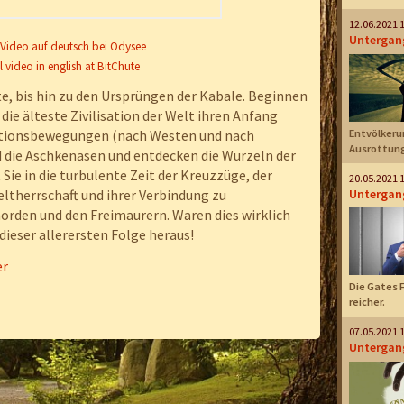
12.06.2021 
Untergang
-Video auf deutsch bei Odysee
l video in english at BitChute
hte, bis hin zu den Ursprüngen der Kabale. Beginnen
die älteste Zivilisation der Welt ihren Anfang
Entvölkerun
ationsbewegungen (nach Westen und nach
Ausrottung
d die Aschkenasen und entdecken die Wurzeln der
 Sie in die turbulente Zeit der Kreuzzüge, der
20.05.2021 
Untergang
ltherrschaft und ihrer Verbindung zu
rden und den Freimaurern. Waren dies wirklich
dieser allerersten Folge heraus!
er
Die Gates 
reicher.
07.05.2021 
Untergang