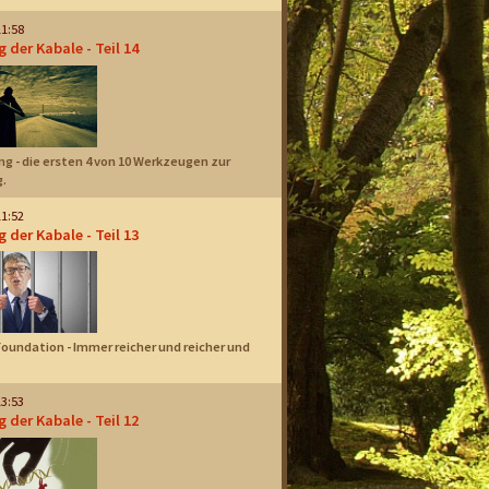
11:58
 der Kabale - Teil 14
g - die ersten 4 von 10 Werkzeugen zur
.
11:52
 der Kabale - Teil 13
Foundation - Immer reicher und reicher und
13:53
 der Kabale - Teil 12