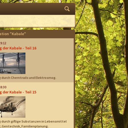
tion "Kabale"
19:12
 der Kabale - Teil 16
 durch Chemtrails und Elektrosmog.
18:30
 der Kabale - Teil 15
 durch giftige Substanzen in Lebensmittel
, Gentechnik, Familienplanung.