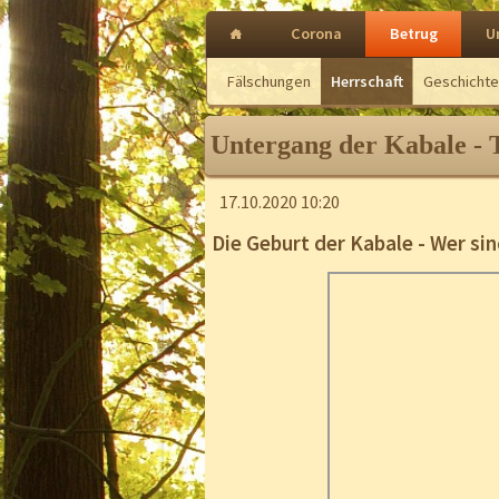
Navigation
Corona
Betrug
U
überspringen
Fälschungen
Herrschaft
Geschichte
Untergang der Kabale - T
17.10.2020 10:20
Die Geburt der Kabale - Wer si