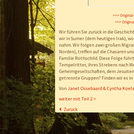
>>> Original
>>> Origina
Wir führen Sie zurück in die Geschic
wir in Sumer (dem heutigen Irak), wo 
nahm. Wir folgen zwei großen Migr
Norden), treffen auf die Chasaren un
Familie Rothschild. Diese Folge führt
Tempelritter, ihres Strebens nach We
Geheimgesellschaften, dem Jesuiteno
getrennte Gruppen? Finden wir es in 
Von
Janet Ossebaard & Cyntha Koet
weiter mit Teil 2 >
Zurück