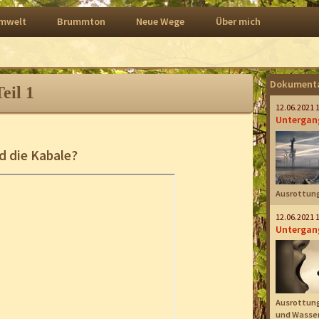
mwelt
Brummton
Neue Wege
Über mich
Navigation
überspringen
Dokumenta
eil 1
12.06.2021 
Untergang
nd die Kabale?
Ausrottung
12.06.2021 
Untergang
Ausrottung
und Wasser