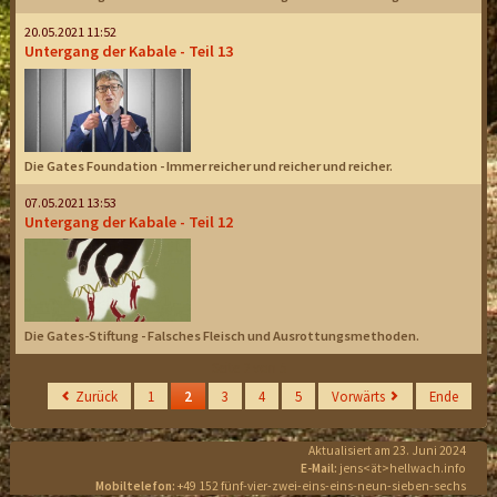
20.05.2021 11:52
Untergang der Kabale - Teil 13
Die Gates Foundation - Immer reicher und reicher und reicher.
07.05.2021 13:53
Untergang der Kabale - Teil 12
Die Gates-Stiftung - Falsches Fleisch und Ausrottungsmethoden.
Seite 2 von 5
Zurück
1
2
3
4
5
Vorwärts
Ende
Aktualisiert am 23. Juni 2024
E-Mail:
jens<ät>hellwach.info
Mobiltelefon:
+49 152 fünf-vier-zwei-eins-eins-neun-sieben-sechs