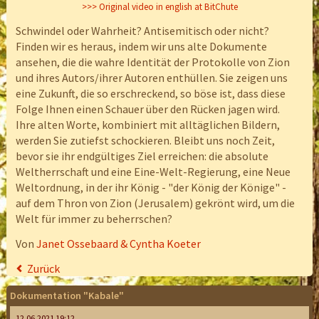
>>> Original video in english at BitChute
Schwindel oder Wahrheit? Antisemitisch oder nicht?
Finden wir es heraus, indem wir uns alte Dokumente
ansehen, die die wahre Identität der Protokolle von Zion
und ihres Autors/ihrer Autoren enthüllen. Sie zeigen uns
eine Zukunft, die so erschreckend, so böse ist, dass diese
Folge Ihnen einen Schauer über den Rücken jagen wird.
Ihre alten Worte, kombiniert mit alltäglichen Bildern,
werden Sie zutiefst schockieren. Bleibt uns noch Zeit,
bevor sie ihr endgültiges Ziel erreichen: die absolute
Weltherrschaft und eine Eine-Welt-Regierung, eine Neue
Weltordnung, in der ihr König - "der König der Könige" -
auf dem Thron von Zion (Jerusalem) gekrönt wird, um die
Welt für immer zu beherrschen?
Von
Janet Ossebaard & Cyntha Koeter
Zurück
Dokumentation "Kabale"
12.06.2021 19:12