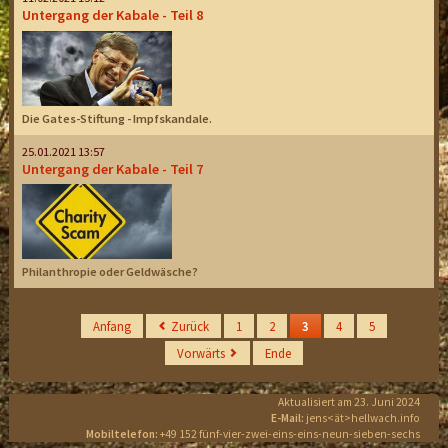
Untergang der Kabale - Teil 8
Die Gates-Stiftung - Impfskandale.
25.01.2021 13:57
Untergang der Kabale - Teil 7
Philanthropie oder Geldwäsche?
Seite 3 von 5
Anfang
Zurück
1
2
3
4
5
Vorwärts
Ende
Aktualisiert am 23. Juni 2024
E-Mail:
jens<ät>hellwach.info
Mobiltelefon:
+49 152 fünf-vier-zwei-eins-eins-neun-sieben-sechs