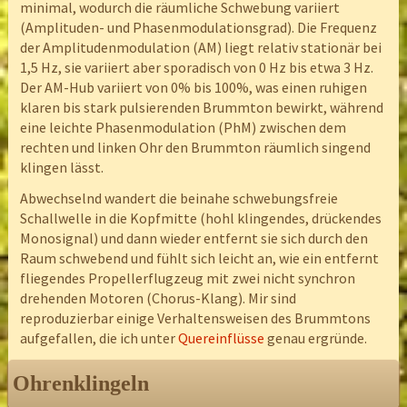
minimal, wodurch die räumliche Schwebung variiert
(Amplituden- und Phasenmodulationsgrad). Die Frequenz
der Amplitudenmodulation (AM) liegt relativ stationär bei
1,5 Hz, sie variiert aber sporadisch von 0 Hz bis etwa 3 Hz.
Der AM-Hub variiert von 0% bis 100%, was einen ruhigen
klaren bis stark pulsierenden Brummton bewirkt, während
eine leichte Phasenmodulation (PhM) zwischen dem
rechten und linken Ohr den Brummton räumlich singend
klingen lässt.
Abwechselnd wandert die beinahe schwebungsfreie
Schallwelle in die Kopfmitte (hohl klingendes, drückendes
Monosignal) und dann wieder entfernt sie sich durch den
Raum schwebend und fühlt sich leicht an, wie ein entfernt
fliegendes Propellerflugzeug mit zwei nicht synchron
drehenden Motoren (Chorus-Klang). Mir sind
reproduzierbar einige Verhaltensweisen des Brummtons
aufgefallen, die ich unter
Quereinflüsse
genau ergründe.
Ohrenklingeln