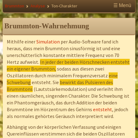
☰ Menü
Brummton
Analyse
Ton-Charakter
Brummton-Wahrnehmung
Mithilfe einer
Simulation
per Audio-Software fand ich
heraus, dass mein Brummton sinusförmig ist und eine
unerschütterlich konstante mittlere Frequenz von 70
Hertz aufweist.
In jeder der beiden Hörschnecken entsteht
ein eigener Brummton,
sodass aus diesen zwei
Oszillatoren durch minimalem Frequenzversatz
eine
Schwebung
entsteht. Sie
bewirkt das Pulsieren des
Brummtons
(Lautstsärkemodulation) und verleiht ihm
einen räumlichen, singenden Charakter. Die Schwebung ist
ein Phantomgeräusch, das durch Addition der beiden
Brummtöne im Hörzentrum des Gehirns
entsteht
, jedoch
als normales gehörtes Geräusch interpretiert wird.
Abhängig von der körperlichen Verfassung und einigen
Quereinflüssen verstimmen sich die beiden Oszillatoren