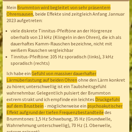
Mein
Brummton wird begleitet von sehr präsentem
Ohrensausen
, beide Effekte sind zeitgleich Anfang Jannuar
2023 aufgetreten:
viele diskrete Tinnitus-Pfeiftöne an der Hörgrenze
oberhalb von 13 kHz (Klingeln in den Ohren), die ich als
dauerhaftes Kamm-Rauschen bezeichne, nicht mit
weißem Rauschen vergleichbar
Tinnitus-Pfeiftöne: 105 Hz sporadisch (links), 3 kHz
sporadisch (rechts)
Ich habe ein
Gefühl von massiver dauerhafter
Lärmüberlastung auf beiden Ohren
ohne den Lärm konkret
zu hören; unterschwellig ist ein Taubsheitsgefühl
wahrnehmbar. Gelegentlich pulsiert der Brummton
extrem strakt und ich empfinde ein leichtes
Druckgefühl
auf dem Brustbein
- möglicherweise ein
psychoakutischer
Effekt aufgrund der tiefen Frequenzbestandteile
des
Brummtones: 1,5 Hz Schwebung, 35 Hz (Grundwelle,
Wahrnehmung unterschwellig), 70 Hz (1. Oberwelle,
extrem präsent).